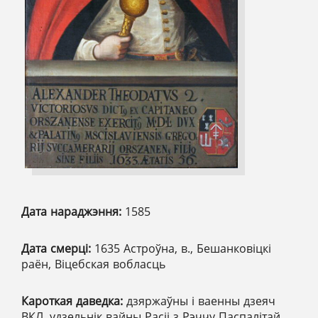
Дата нараджэння:
1585
Дата смерці:
1635 Астроўна, в., Бешанковіцкі
раён, Віцебская вобласць
Кароткая даведка:
дзяржаўны і ваенны дзеяч
ВКЛ, удзельнік вайны Расіі з Рэччу Паспалітай