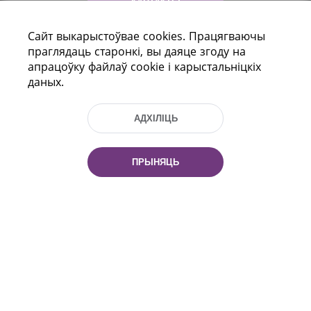
КАНТАКТЫ
Сайт выкарыстоўвае cookies. Працягваючы
ДАПАМОГА
праглядаць старонкі, вы даяце згоду на
апрацоўку файлаў cookie і карыстальніцкіх
даных.
АДХІЛІЦЬ
ПРЫНЯЦЬ
праспект Незалежнасці 116
г. Мiнск, Рэспубліка Беларусь, 220114
Тэл.: (+375 17) 368 37 37, Факс: (+375 17)
368 97 06
Эл. пошта: inbox@nlb.by
Усе правы абаронены:
«Нацыянальная бібліятэка