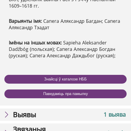
1609–1618 гг.
Варыянты імя:
Сапега Аляксандр Багдан; Сапега
Аляксандр Тэадат
Імёны на іншых мовах:
Sapieha Aleksander
Dadźbóg (польская); Сапега Александр Богдан
(руская); Сапега Александр Даждьбог (руская);
Знайсці ў каталозе НББ
Паведаміць пра памылку
Выявы
1 выява
Звязаныя