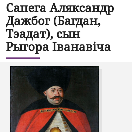
Сапега Аляксандр
Дажбог (Багдан,
Тэадат), сын
Рыгора Іванавіча