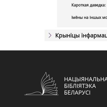
Кароткая даведка:
Імёны на іншых м
Крыніцы інфарма