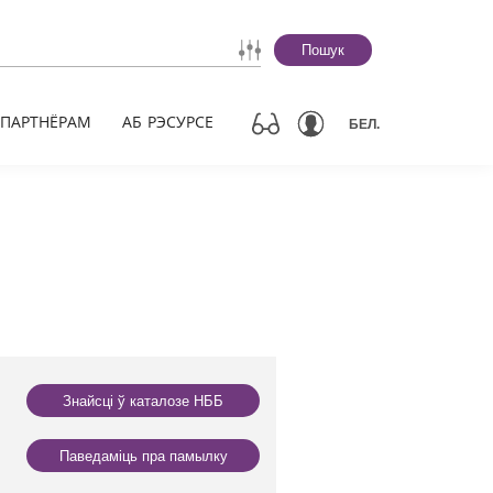
Пошук
ПАРТНЁРАМ
АБ РЭСУРСЕ
БЕЛ.
Знайсці ў каталозе НББ
Паведаміць пра памылку