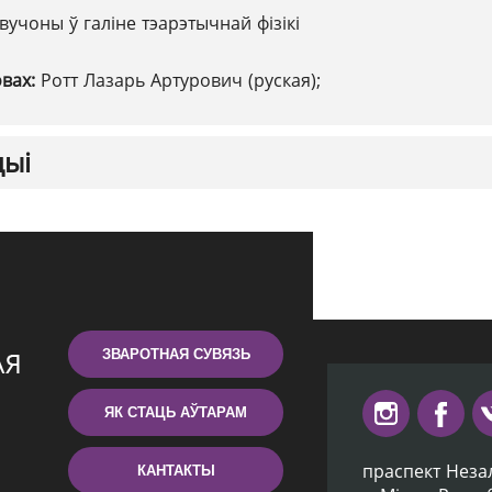
вучоны ў галіне тэарэтычнай фізікі
овах:
Ротт Лазарь Артурович (руская);
цыі
ЗВАРОТНАЯ СУВЯЗЬ
ЯК СТАЦЬ АЎТАРАМ
праспект Неза
КАНТАКТЫ