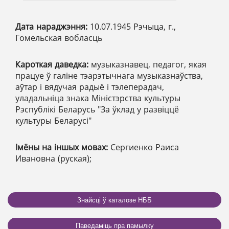
Дата нараджэння:
10.07.1945 Рэчыца, г.,
Гомельская вобласць
Кароткая даведка:
музыказнавец, педагог, якая
працуе ў галіне тэарэтычнага музыказнаўства,
аўтар і вядучая радыё і тэлеперадач,
уладальніца знака Міністэрства культуры
Рэспублікі Беларусь "За ўклад у развіццё
культуры Беларусі"
Імёны на іншых мовах:
Сергиенко Раиса
Ивановна (руская);
Знайсці ў каталозе НББ
Паведаміць пра памылку