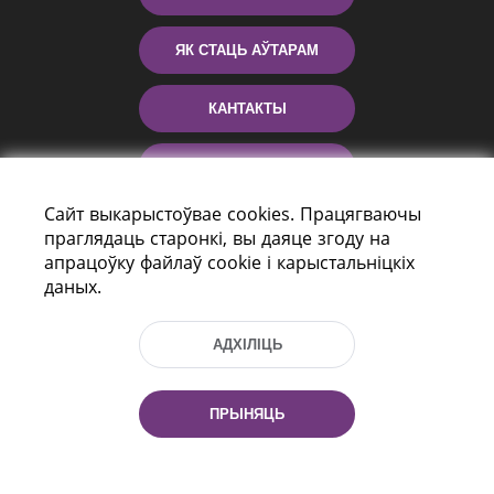
ЯК СТАЦЬ АЎТАРАМ
КАНТАКТЫ
ДАПАМОГА
Сайт выкарыстоўвае cookies. Працягваючы
праглядаць старонкі, вы даяце згоду на
апрацоўку файлаў cookie і карыстальніцкіх
даных.
АДХІЛІЦЬ
праспект Незалежнасці 116
г. Мiнск, Рэспубліка Беларусь, 220114
ПРЫНЯЦЬ
Тэл.: (+375 17) 368 37 37, Факс: (+375 17)
368 97 06
Эл. пошта: inbox@nlb.by