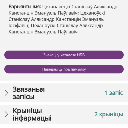
Варыянты імя:
Цеханавецкі Станіслаў Аляксандр
Канстанцін Эмануэль Паўлавіч; Цеханоўскі
Станіслаў Аляксандр Канстанцін Эмануэль
Іосіфавіч; Цеханоўскі Станіслаў Аляксандр
Канстанцін Эмануэль Паўлавіч
Знайсці ў каталозе НББ
Паведаміць пра памылку
Звязаныя
1 запіс
запісы
Крыніцы
2 крыніцы
інфармацыі