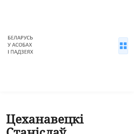
Цеханавецкі
Станіслаў