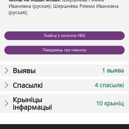
Ивановна (руская); Шершнёва Римма Ивановна
(руская);
Знайсці ў каталозе НББ
Паведаміць пра памылку
Выявы
1 выява
Спасылкі
4 спасылкі
Крыніцы
10 крыніц
інфармацыі