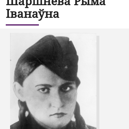
Шаршнёва Рыма
Іванаўна