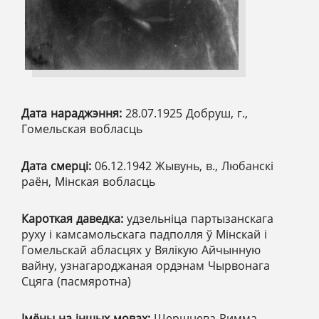
Дата нараджэння:
28.07.1925 Добруш, г.,
Гомельская вобласць
Дата смерці:
06.12.1942 Жывунь, в., Любанскі
раён, Мінская вобласць
Кароткая даведка:
удзельніца партызанскага
руху і камсамольскага падполля ў Мінскай і
Гомельскай абласцях у Вялікую Айчынную
вайну, узнагароджаная ордэнам Чырвонага
Сцяга (пасмяротна)
Імёны на іншых мовах:
Шершнева Римма