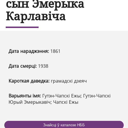
сын Эмерыка
Карлавіча
Дата нараджэння:
1861
Дата смерці:
1938
Кароткая даведка:
грамадскі дзеяч
Варыянты імя:
Гутэн-Чапскі Ежы; Гутэн-Чапскі
Юрый Эмерыкавіч; Чапскі Ежы
Знайсці ў каталозе НББ