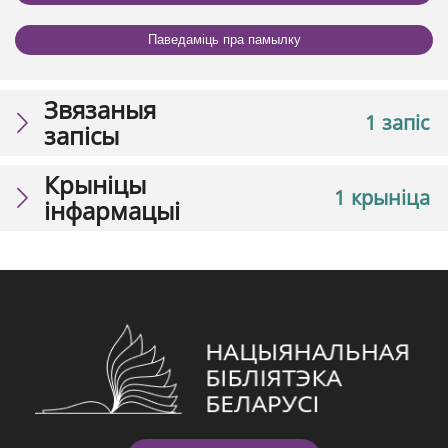
Паведаміць пра памылку
Звязаныя
1 запіс
запісы
Крыніцы
1 крыніца
інфармацыі