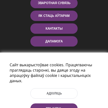
ЗВАРОТНАЯ СУВЯЗЬ
ЯК СТАЦЬ АЎТАРАМ
КАНТАКТЫ
ДАПАМОГА
Сайт выкарыстоўвае cookies. Працягваючы
праглядаць старонкі, вы даяце згоду на
апрацоўку файлаў cookie і карыстальніцкіх
даных.
праспект Незалежнасці 116
г. Мiнск, Рэспубліка Беларусь, 220114
АДХІЛІЦЬ
Тэл.: (+375 17) 368 37 37, Факс: (+375 17)
368 97 06