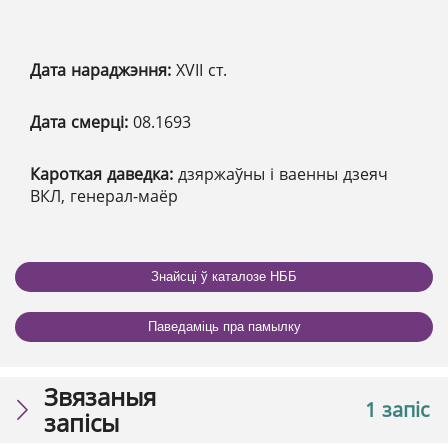
Дата нараджэння:
XVII ст.
Дата смерці:
08.1693
Кароткая даведка:
дзяржаўны і ваенны дзеяч
ВКЛ, генерал-маёр
Знайсці ў каталозе НББ
Паведаміць пра памылку
Звязаныя
1 запіс
запісы