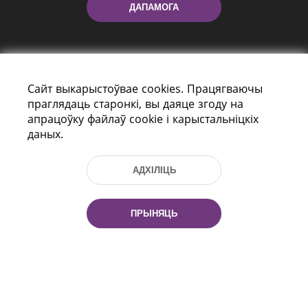
ДАПАМОГА
Сайт выкарыстоўвае cookies. Працягваючы
праглядаць старонкі, вы даяце згоду на
апрацоўку файлаў cookie і карыстальніцкіх
даных.
праспект Незалежнасці 116
г. Мiнск, Рэспубліка Беларусь, 220114
Тэл.: (+375 17) 368 37 37, Факс: (+375 17)
АДХІЛІЦЬ
368 97 06
Эл. пошта: inbox@nlb.by
ПРЫНЯЦЬ
Усе правы абаронены:
«Нацыянальная бібліятэка
Беларусі» 2006 — 2026
Распрацоўка сайта:
mrsoft.by