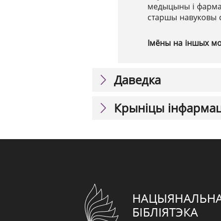
медыцыны і фармацы
старшы навуковы с
Імёны на іншых м
Даведка
Крыніцы інфарма