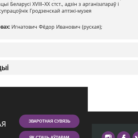
і Беларусі XVIII–ХХ стст., адзін з арганізатараў і
упрацоўнік Гродзенскай аптэкі-музея
овах:
Игнатович Фёдор Иванович (руская);
цыі
ЗВАРОТНАЯ СУВЯЗЬ
ЯК СТАЦЬ АЎТАРАМ