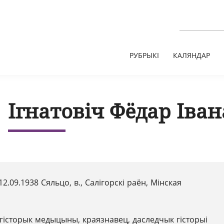
РУБРЫКІ
КАЛЯНДАР
Ігнатовіч Фёдар Іван
12.09.1938 Сяльцо, в., Салігорскі раён, Мінская
гісторык медыцыны, краязнавец, даследчык гісторыі