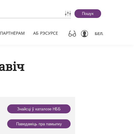
Пошук
ПАРТНЁРАМ
АБ РЭСУРСЕ
БЕЛ.
авіч
Знайсці ў каталозе НББ
Паведаміць пра памылку