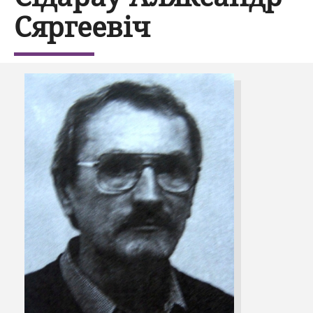
Сяргеевіч