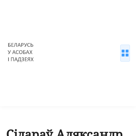
Сідараў Аляксандр