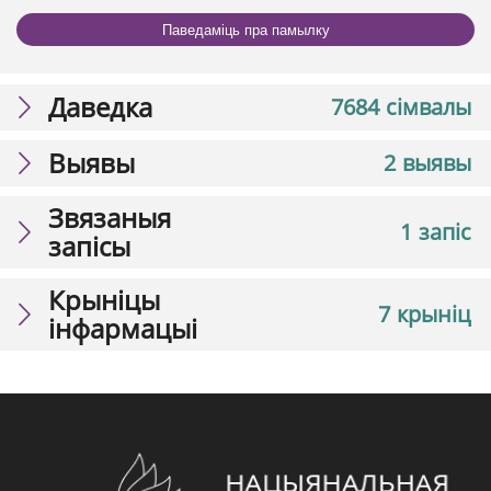
Паведаміць пра памылку
Даведка
7684 сімвалы
Выявы
2 выявы
Звязаныя
1 запіс
запісы
Крыніцы
7 крыніц
інфармацыі