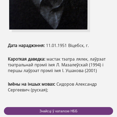
Дата нараджэння:
11.01.1951 Віцебск, г.
Кароткая даведка:
мастак тэатра лялек, лаўрэат
тэатральнай прэміі імя Л. Мазалеўскай (1994) і
першы лаўрэат прэміі імя І. Ушакова (2001)
Імёны на іншых мовах:
Сидоров Александр
Сергеевич (руская);
Знайсці ў каталозе НББ