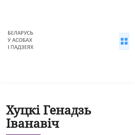
Хуцкі Генадзь
Іванавіч