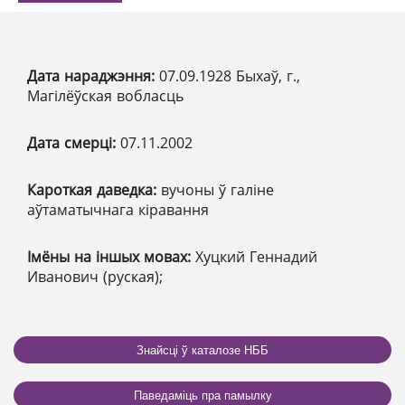
Дата нараджэння:
07.09.1928 Быхаў, г.,
Магілёўская вобласць
Дата смерці:
07.11.2002
Кароткая даведка:
вучоны ў галіне
аўтаматычнага кіравання
Імёны на іншых мовах:
Хуцкий Геннадий
Иванович (руская);
Знайсці ў каталозе НББ
Паведаміць пра памылку