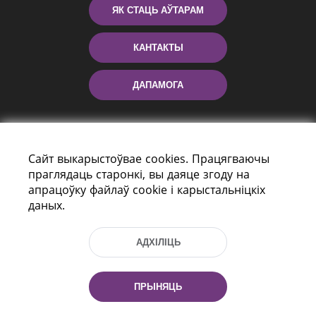
ЯК СТАЦЬ АЎТАРАМ
КАНТАКТЫ
ДАПАМОГА
Сайт выкарыстоўвае cookies. Працягваючы
праглядаць старонкі, вы даяце згоду на
апрацоўку файлаў cookie і карыстальніцкіх
даных.
праспект Незалежнасці 116
г. Мiнск, Рэспубліка Беларусь, 220114
АДХІЛІЦЬ
Тэл.: (+375 17) 368 37 37, Факс: (+375 17)
368 97 06
Эл. пошта: inbox@nlb.by
ПРЫНЯЦЬ