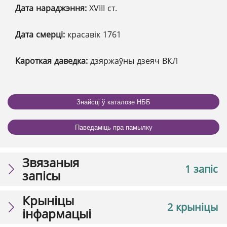
Дата нараджэння:
XVIII ст.
Дата смерці:
красавік 1761
Кароткая даведка:
дзяржаўны дзеяч ВКЛ
Знайсці ў каталозе НББ
Паведаміць пра памылку
Звязаныя
1 запіс
запісы
Крыніцы
2 крыніцы
інфармацыі