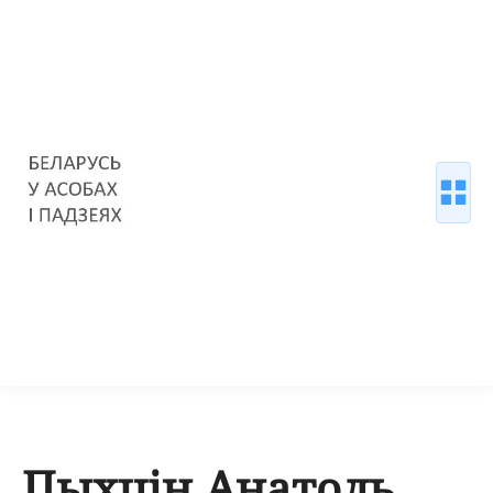
Пыхцін Анатоль