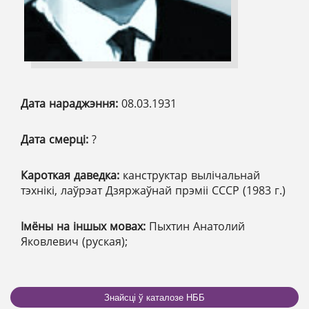
Дата нараджэння:
08.03.1931
Дата смерці:
?
Кароткая даведка:
канструктар вылічальнай
тэхнікі, лаўрэат Дзяржаўнай прэміі СССР (1983 г.)
Імёны на іншых мовах:
Пыхтин Анатолий
Яковлевич (руская);
Знайсці ў каталозе НББ