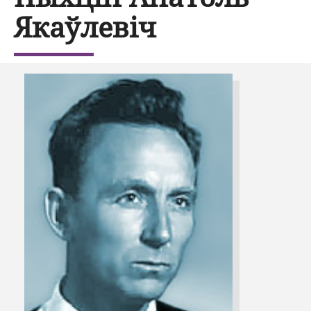
Якаўлевіч