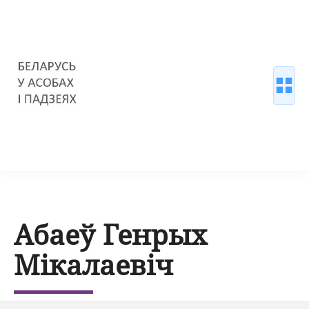
Абаеў Генрых
Мікалаевіч