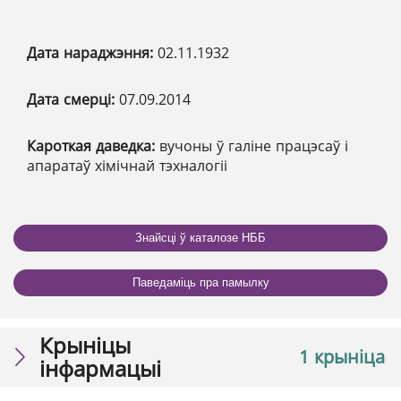
Дата нараджэння:
02.11.1932
Дата смерці:
07.09.2014
Кароткая даведка:
вучоны ў галіне працэсаў і
апаратаў хімічнай тэхналогіі
Знайсці ў каталозе НББ
Паведаміць пра памылку
Крыніцы
1 крыніца
інфармацыі