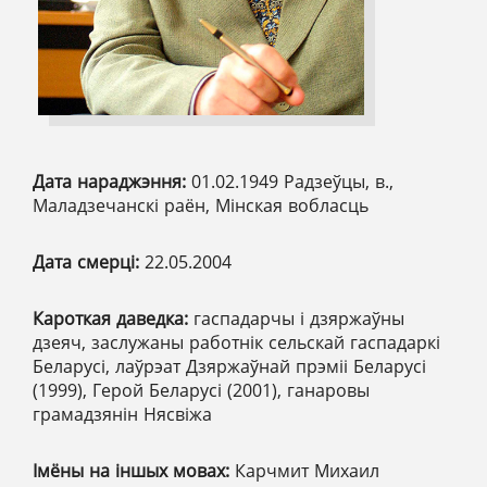
Дата нараджэння:
01.02.1949 Радзеўцы, в.,
Маладзечанскі раён, Мінская вобласць
Дата смерці:
22.05.2004
Кароткая даведка:
гаспадарчы і дзяржаўны
дзеяч, заслужаны работнік сельскай гаспадаркі
Беларусі, лаўрэат Дзяржаўнай прэміі Беларусі
(1999), Герой Беларусі (2001), ганаровы
грамадзянін Нясвіжа
Імёны на іншых мовах:
Карчмит Михаил