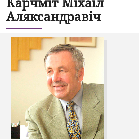
Карчміт Міхаіл
Аляксандравіч