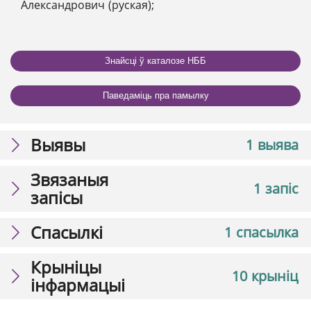
Александрович (руская);
Знайсці ў каталозе НББ
Паведаміць пра памылку
Выявы
1 выява
Звязаныя
1 запіс
запісы
Спасылкі
1 спасылка
Крыніцы
10 крыніц
інфармацыі