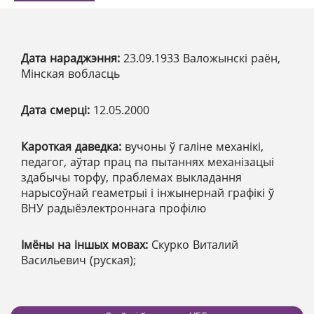
Дата нараджэння:
23.09.1933 Валожынскі раён,
Мінская вобласць
Дата смерці:
12.05.2000
Кароткая даведка:
вучоны ў галіне механікі,
педагог, аўтар прац па пытаннях механізацыі
здабычы торфу, праблемах выкладання
нарысоўнай геаметрыі і інжынернай графікі ў
ВНУ радыёэлектроннага профілю
Імёны на іншых мовах:
Скурко Виталий
Васильевич (руская);