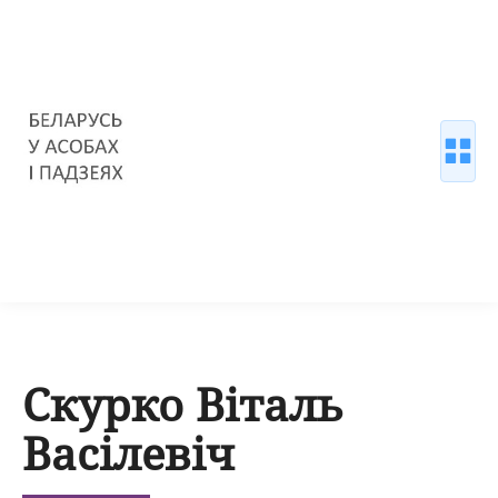
Скурко Віталь
Васілевіч