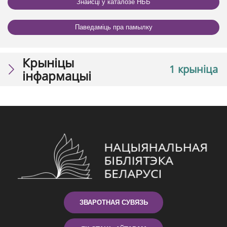
Знайсці ў каталозе НББ
Паведаміць пра памылку
Крыніцы
1 крыніца
інфармацыі
ЗВАРОТНАЯ СУВЯЗЬ