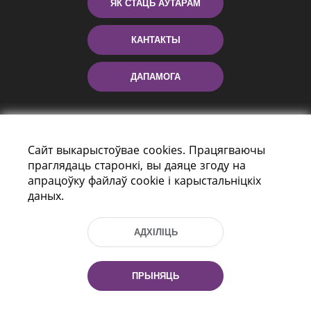
ЯК СТАЦЬ АЎТАРАМ
КАНТАКТЫ
ДАПАМОГА
Сайт выкарыстоўвае cookies. Працягваючы
праглядаць старонкі, вы даяце згоду на
апрацоўку файлаў cookie і карыстальніцкіх
даных.
праспект Незалежнасці 116
г. Мiнск, Рэспубліка Беларусь, 220114
АДХІЛІЦЬ
Тэл.: (+375 17) 368 37 37, Факс: (+375 17)
368 97 06
Эл. пошта: inbox@nlb.by
ПРЫНЯЦЬ