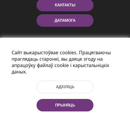
КАНТАКТЫ
ДАПАМОГА
Сайт выкарыстоўвае cookies. Працягваючы
праглядаць старонкі, вы даяце згоду на
апрацоўку файлаў cookie і карыстальніцкіх
даных.
праспект Незалежнасці 116
г. Мiнск, Рэспубліка Беларусь, 220114
АДХІЛІЦЬ
Тэл.: (+375 17) 368 37 37, Факс: (+375 17)
368 97 06
Эл. пошта: inbox@nlb.by
ПРЫНЯЦЬ
Усе правы абаронены: