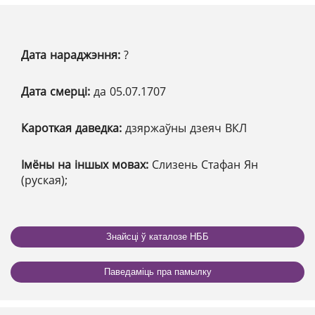
Дата нараджэння:
?
Дата смерці:
да 05.07.1707
Кароткая даведка:
дзяржаўны дзеяч ВКЛ
Імёны на іншых мовах:
Слизень Стафан Ян
(руская);
Знайсці ў каталозе НББ
Паведаміць пра памылку