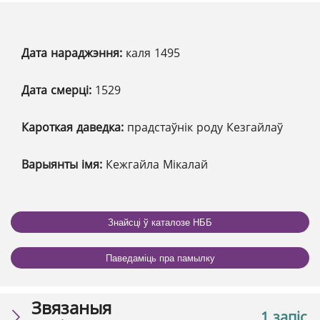
Дата нараджэння:
каля 1495
Дата смерці:
1529
Кароткая даведка:
прадстаўнік роду Кезгайлаў
Варыянты імя:
Кежгайла Мікалай
Знайсці ў каталозе НББ
Паведаміць пра памылку
Звязаныя
1 запіс