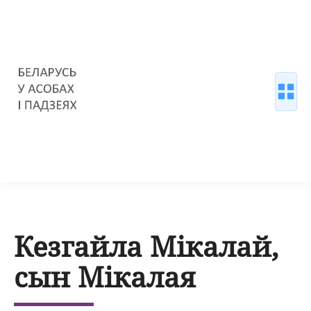
Кезгайла Мікалай,
сын Мікалая