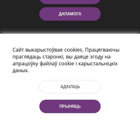
ДАПАМОГА
Сайт выкарыстоўвае cookies. Працягваючы
праглядаць старонкі, вы даяце згоду на
апрацоўку файлаў cookie і карыстальніцкіх
даных.
праспект Незалежнасці 116
г. Мiнск, Рэспубліка Беларусь, 220114
Тэл.: (+375 17) 368 37 37, Факс: (+375 17)
АДХІЛІЦЬ
368 97 06
Эл. пошта: inbox@nlb.by
ПРЫНЯЦЬ
Усе правы абаронены:
«Нацыянальная бібліятэка