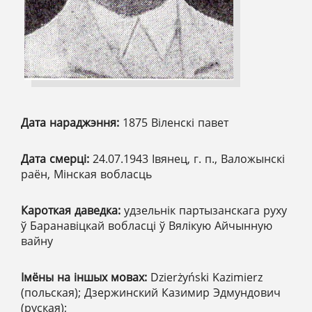
Дата нараджэння:
1875 Віленскі павет
Дата смерці:
24.07.1943 Івянец, г. п., Валожынскі
раён, Мінская вобласць
Кароткая даведка:
удзельнік партызанскага руху
ў Баранавіцкай вобласці ў Вялікую Айчынную
вайну
Імёны на іншых мовах:
Dzierżyński Kazimierz
(польская); Дзержинский Казимир Эдмундович
(руская);