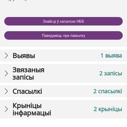
Знайсці ў каталозе НББ
Паведаміць пра памылку
Выявы
1 выява
Звязаныя
2 запісы
запісы
Спасылкі
2 спасылкі
Крыніцы
2 крыніцы
інфармацыі