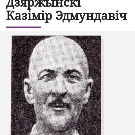
Дзяржынскі
Казімір Эдмундавіч