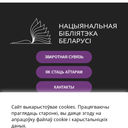
ЗВАРОТНАЯ СУВЯЗЬ
ЯК СТАЦЬ АЎТАРАМ
КАНТАКТЫ
ДАПАМОГА
Сайт выкарыстоўвае cookies. Працягваючы
праглядаць старонкі, вы даяце згоду на
апрацоўку файлаў cookie і карыстальніцкіх
даных.