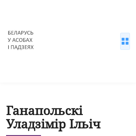
Ганапольскі
Уладзімір Ільіч