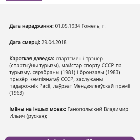
Дата нараджэння:
01.05.1934 Гомель, г.
Дата смерці:
29.04.2018
Кароткая даведка:
спартсмен і трэнер
(спартыўны турызм), майстар спорту СССР па
турызму, сярэбраны (1981) і бронзавы (1983)
прызёр чэмпіянатаў СССР, заслужаны
падарожнік Расіі, лаўрэат Мендзялееўскай прэміі
(1963)
Імёны на іншых мовах:
Ганопольский Владимир
Ильич (руская);