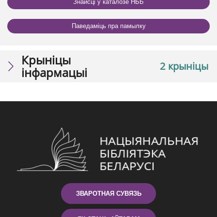
Знайсці ў каталозе НББ
Паведаміць пра памылку
Крыніцы
2 крыніцы
інфармацыі
ЗВАРОТНАЯ СУВЯЗЬ