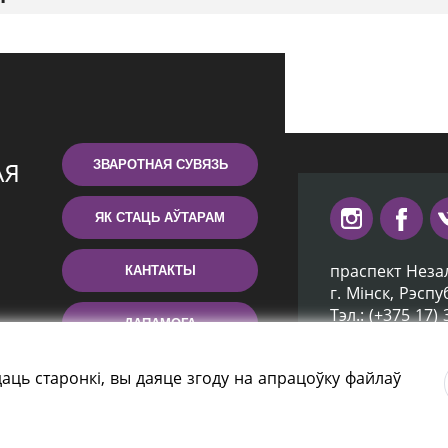
ЗВАРОТНАЯ СУВЯЗЬ
ЯК СТАЦЬ АЎТАРАМ
праспект Неза
КАНТАКТЫ
г. Мiнск, Рэсп
Тэл.: (+375 17)
ДАПАМОГА
Эл. пошта: inb
аць старонкі, вы даяце згоду на апрацоўку файлаў
ятэка Беларусі» 2006 — 2026