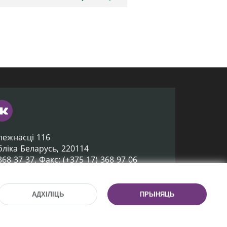
лежнасці 116
убліка Беларусь, 220114
 368 37 37, Факс: (+375 17) 368 97 06
ox@nlb.by
АДХІЛІЦЬ
ПРЫНЯЦЬ
Распрацоўка сайта:
mrsoft.by
Тэхпадтрымка сайта:
pras.by