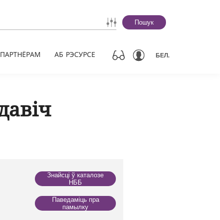
Пошук
ПАРТНЁРАМ
АБ РЭСУРСЕ
БЕЛ.
давіч
Знайсці ў каталозе
НББ
Паведаміць пра
памылку