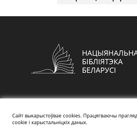
Сайт выкарыстоўвае cookies. Працягваючы прагляд
cookie і карыстальніцкіх даных.
Усе правы абаронены: «Нацыянальная біблі