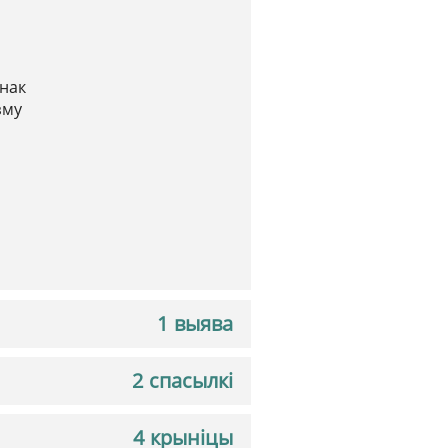
Знак
зму
1 выява
2 спасылкі
4 крыніцы