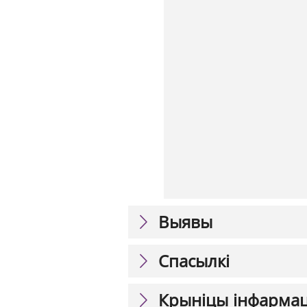
Выявы
Спасылкі
Крыніцы інфарма