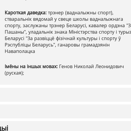
Кароткая даведка:
трэнер (вадналыжны спорт),
стваральнік вядомай у свеце школы вадналыжнага
спорту, заслужаны трэнер Беларусі, кавалер ордэна "
Пашаны", уладальнік знака Міністэрства спорту і туры
Беларусі "За развіццё фізічнай культуры і спорту ў
Рэспубліцы Беларусь", ганаровы грамадзянін
Наваполацка
Імёны на іншых мовах:
Генов Николай Леонидович
(руская);
цыі