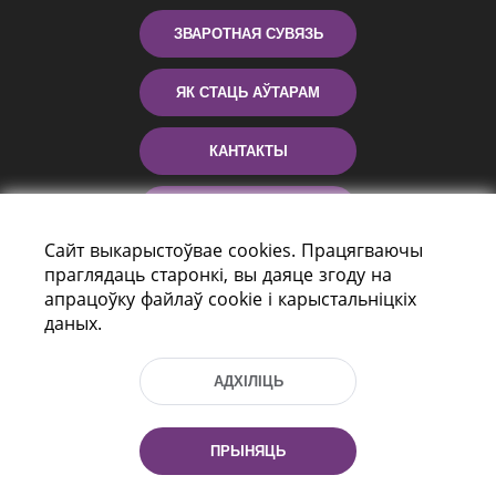
ЗВАРОТНАЯ СУВЯЗЬ
ЯК СТАЦЬ АЎТАРАМ
КАНТАКТЫ
ДАПАМОГА
Сайт выкарыстоўвае cookies. Працягваючы
праглядаць старонкі, вы даяце згоду на
апрацоўку файлаў cookie і карыстальніцкіх
даных.
АДХІЛІЦЬ
праспект Незалежнасці 116
г. Мiнск, Рэспубліка Беларусь, 220114
ПРЫНЯЦЬ
Тэл.: (+375 17) 368 37 37, Факс: (+375 17)
368 97 06