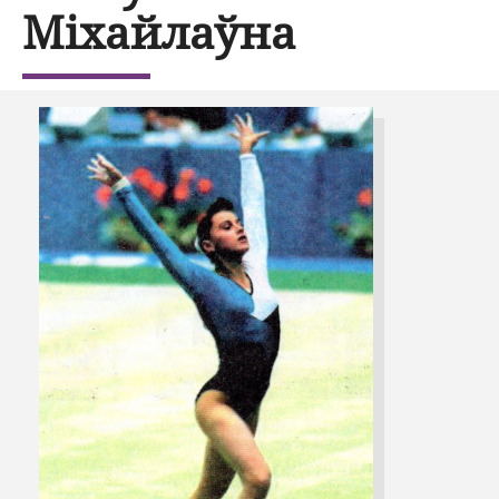
Міхайлаўна