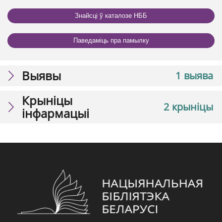
Знайсці ў каталозе НББ
Паведаміць пра памылку
Выявы
1 выява
Крыніцы
2 крыніцы
інфармацыі