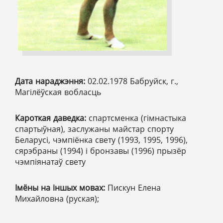
Дата нараджэння:
02.02.1978 Бабруйск, г.,
Магілёўская вобласць
Кароткая даведка:
спартсменка (гімнастыка
спартыўная), заслужаны майстар спорту
Беларусі, чэмпіёнка свету (1993, 1995, 1996),
сярэбраны (1994) і бронзавы (1996) прызёр
чэмпіянатаў свету
Імёны на іншых мовах:
Пискун Елена
Михайловна (руская);