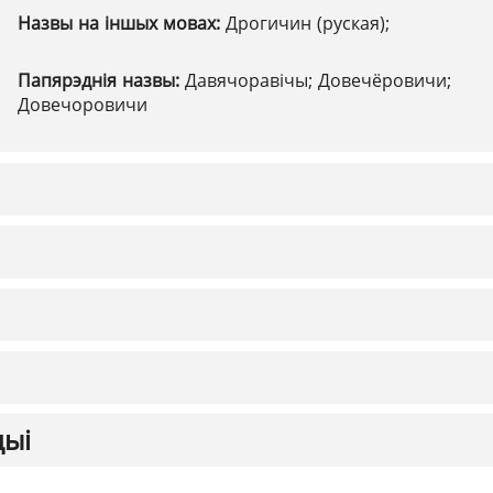
Назвы на іншых мовах:
Дрогичин (руская);
Папярэднія назвы:
Давячоравічы; Довечёровичи;
Довечоровичи
цыі