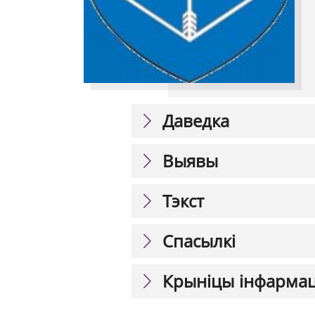
Даведка
Выявы
Тэкст
Спасылкі
Крыніцы інфарма