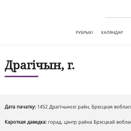
РУБРЫКІ
КАЛЯНДАР
Драгічын, г.
Дата пачатку:
1452 Драгічынскі раён, Брэсцкая воблас
Кароткая даведка:
горад, цэнтр раёна Брэсцкай вобла