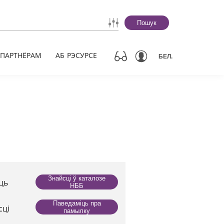
Пошук
ПАРТНЁРАМ
АБ РЭСУРСЕ
БЕЛ.
Знайсці ў каталозе
ць
НББ
Паведаміць пра
сці
памылку