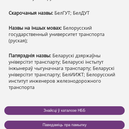
Скарочаныя назвы:
БелГУТ; БелДУТ
Назвы на іншых мовах:
Белорусский
государственный университет транспорта
(руская);
Папярэднія назвы:
Беларускі дзяржаўны
універсітэт транспарту; Беларускі інстытут
інжынераў чыгуначнага транспарту; Беларускі
універсітэт транспарту; БелИИЖТ; Белорусский
институт инженеров железнодорожного
транспорта
Знайсці ў каталозе НББ
Паведаміць пра памылку