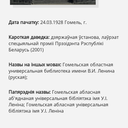
Дата пачатку:
24.03.1928 Гомель, г.
Кароткая даведка:
дзяржаўная ўстанова, лаўрэат
спецыяльнай прэміі Прэзідэнта Рэспублікі
Беларусь (2001)
Назвы на іншых мовах:
Гомельская областная
универсальная библиотека имени В.И. Ленина
(руская);
Папярэднія назвы:
Гомельская абласная
аб'яднаная універсальная бібліятэка імя У.І.
Леніна; Гомельская абласная універсальная
бібліятэка імя У.І. Леніна