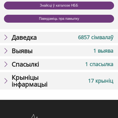
Знайсці ў каталозе НББ
Паведаміць пра памылку
Даведка
6857 сімвалаў
Выявы
1 выява
Спасылкі
1 спасылка
Крыніцы
17 крыніц
інфармацыі