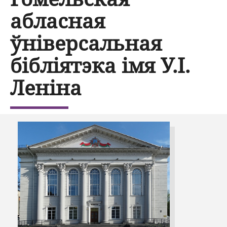
абласная
ўніверсальная
бібліятэка імя У.І.
Леніна