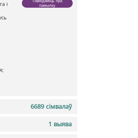
Паведаміць пра
а і
памылку
усь
я;
6689 сімвалаў
1 выява