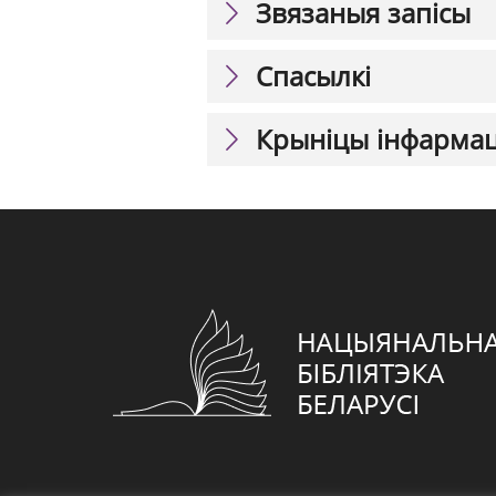
Звязаныя запісы
Спасылкі
Крыніцы інфарма