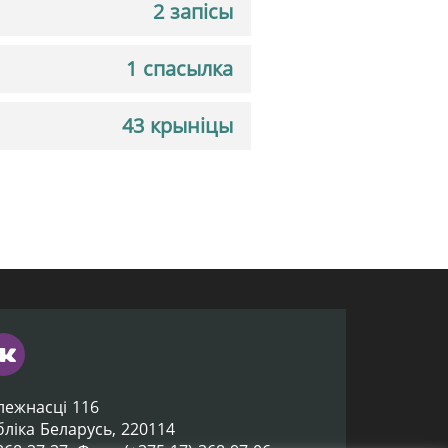
2 запісы
1 спасылка
43 крыніцы
лежнасці 116
убліка Беларусь, 220114