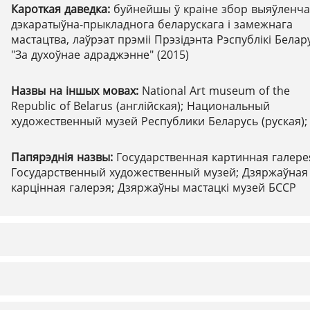
Кароткая даведка:
буйнейшы ў краіне збор выяўленчаг
дэкаратыўна-прыкладнога беларускага і замежнага
мастацтва, лаўрэат прэміі Прэзідэнта Рэспублікі Белар
"За духоўнае адраджэнне" (2015)
Назвы на іншых мовах:
National Art museum of the
Republic of Belarus (англійская); Национальный
художественный музей Республики Беларусь (руская);
Папярэднія назвы:
Государственная картинная галере
Государственный художественный музей; Дзяржаўная
карцінная галерэя; Дзяржаўны мастацкі музей БССР