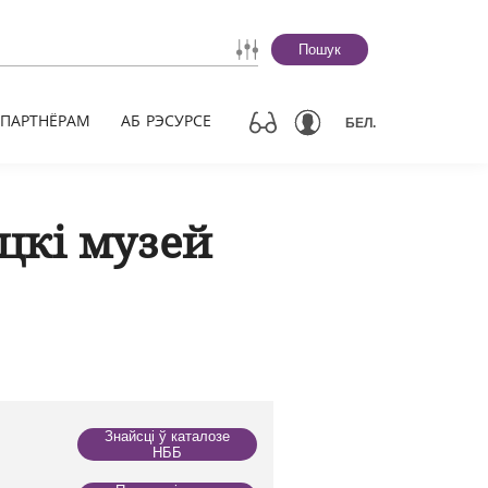
Пошук
ПАРТНЁРАМ
АБ РЭСУРСЕ
БЕЛ.
цкі музей
Знайсці ў каталозе
НББ