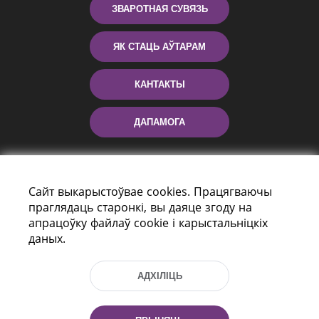
ЗВАРОТНАЯ СУВЯЗЬ
ЯК СТАЦЬ АЎТАРАМ
КАНТАКТЫ
ДАПАМОГА
Сайт выкарыстоўвае cookies. Працягваючы
праглядаць старонкі, вы даяце згоду на
апрацоўку файлаў cookie і карыстальніцкіх
даных.
праспект Незалежнасці 116
г. Мiнск, Рэспубліка Беларусь, 220114
АДХІЛІЦЬ
Тэл.: (+375 17) 368 37 37, Факс: (+375 17)
368 97 06