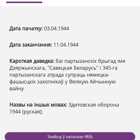
Дата пачатку:
03.04.1944
Дата заканчэння:
11.04.1944
Кароткая даведка:
баі партызанскіх брыгад імя
Дзяржынскага, "Савецкая Беларусь" і 345-га
партызанскага атрада супраць нямецка-
фашысцкіх захопнікаў у Вялікую Айчынную
вайну
Назвы на іншых мовах:
Здитовская оборона
1944 (руская);
Знайсці ў каталозе НББ