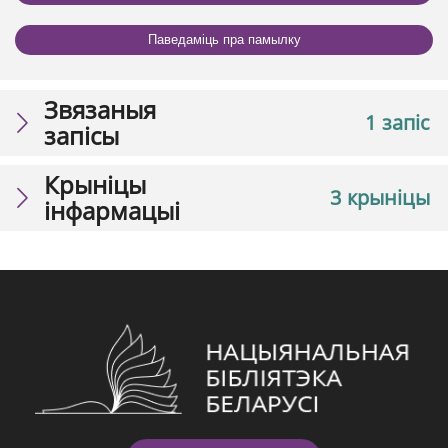
Паведаміць пра памылку
Звязаныя
1 запіс
запісы
Крыніцы
3 крыніцы
інфармацыі