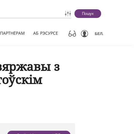
Пошук
ПАРТНЁРАМ
АБ РЭСУРСЕ
БЕЛ.
зяржавы з
тоўскім