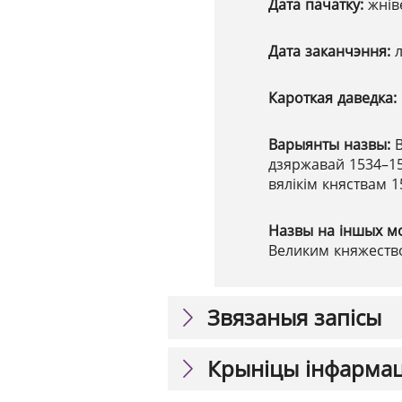
Дата пачатку:
жнів
Дата заканчэння:
Кароткая даведка:
Варыянты назвы:
дзяржавай 1534–15
вялікім княствам 
Назвы на іншых м
Великим княжество
Звязаныя запісы
Крыніцы інфарма