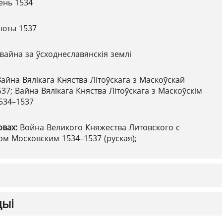
ень 1534
люты 1537
вайна за ўсходнеславянскія землі
Вайна Вялікага Княства Літоўскага з Маскоўскай
37; Вайна Вялікага Княства Літоўскага з Маскоўскім
1534–1537
овах:
Война Великого Княжества Литовского с
м Московским 1534–1537 (руская);
цыі