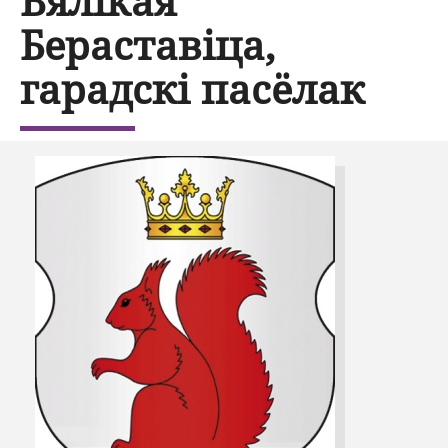
Вялікая
Бераставіца,
гарадскі пасёлак