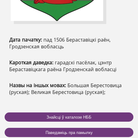
Дата пачатку:
пад 1506 Бераставіцкі раён,
Гродзенская вобласць
Кароткая даведка:
гарадскі пасёлак, цэнтр
Бераставіцкага раёна Гродзенскай вобласці
Назвы на іншых мовах:
Большая Берестовица
(руская); Великая Берестовица (руская);
Знайсці ў каталозе НББ
Паведаміць пра памылку