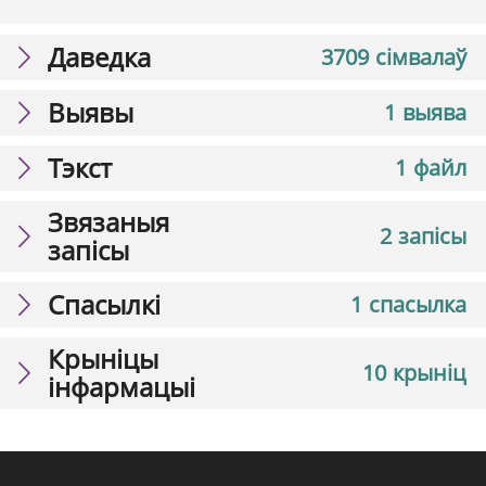
Даведка
3709 сімвалаў
Выявы
1 выява
Тэкст
1 файл
Звязаныя
2 запісы
запісы
Спасылкі
1 спасылка
Крыніцы
10 крыніц
інфармацыі