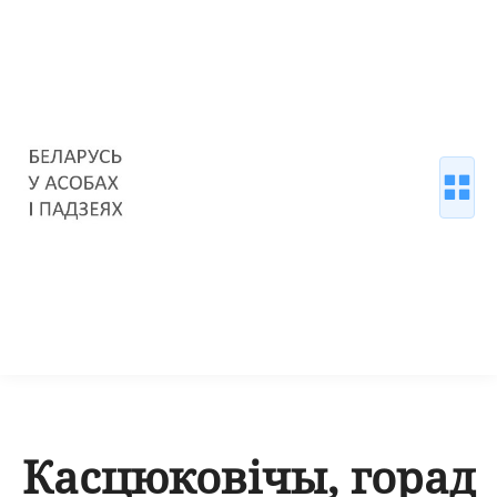
Касцюковічы, горад