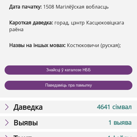
Дата пачатку:
1508 Магілёўская вобласць
Кароткая даведка:
горад, цэнтр Касцюковіцкага
раёна
Назвы на іншых мовах:
Костюковичи (руская);
Знайсці ў каталозе НББ
Паведаміць пра памылку
Даведка
4641 сімвал
Выявы
1 выява