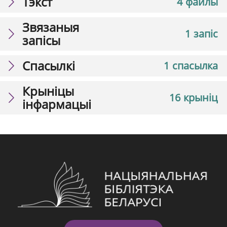
Тэкст
4 файлы
Звязаныя
1 запіс
запісы
Спасылкі
1 спасылка
Крыніцы
16 крыніц
інфармацыі