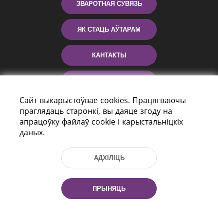
ЗВАРОТНАЯ СУВЯЗЬ
ЯК СТАЦЬ АЎТАРАМ
КАНТАКТЫ
ДАПАМОГА
Сайт выкарыстоўвае cookies. Працягваючы
праглядаць старонкі, вы даяце згоду на
апрацоўку файлаў cookie і карыстальніцкіх
даных.
АДХІЛІЦЬ
праспект Незалежнасці 116
г. Мiнск, Рэспубліка Беларусь, 220114
ПРЫНЯЦЬ
Тэл.: (+375 17) 368 37 37, Факс: (+375 17)
368 97 06
Эл. пошта: inbox@nlb.by