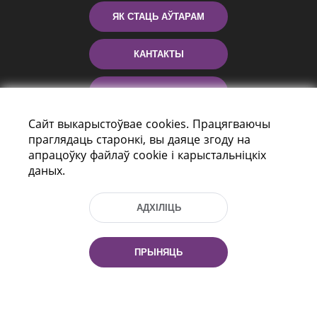
ЯК СТАЦЬ АЎТАРАМ
КАНТАКТЫ
ДАПАМОГА
Сайт выкарыстоўвае cookies. Працягваючы
праглядаць старонкі, вы даяце згоду на
апрацоўку файлаў cookie і карыстальніцкіх
даных.
АДХІЛІЦЬ
праспект Незалежнасці 116
г. Мiнск, Рэспубліка Беларусь, 220114
ПРЫНЯЦЬ
Тэл.: (+375 17) 368 37 37, Факс: (+375 17)
368 97 06
Эл. пошта: inbox@nlb.by