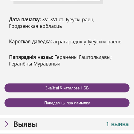
Дата пачатку:
XV–XVІ ст. Іўеўскі раён,
Гродзенская вобласць
Кароткая даведка:
аграгарадок у Іўеўскім раёне
Папярэднія назвы:
Геранёны Гаштольдавы;
Геранёны Мураваныя
Знайсці ў каталозе НББ
Паведаміць пра памылку
Выявы
1 выява