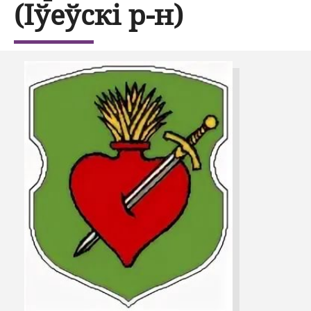
(Іўеўскі р-н)