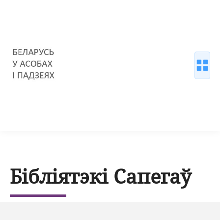
Бібліятэкі Сапегаў