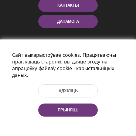
КАНТАКТЫ
ДАПАМОГА
Сайт выкарыстоўвае cookies. Працягваючы
праглядаць старонкі, вы даяце згоду на
апрацоўку файлаў cookie і карыстальніцкіх
даных.
праспект Незалежнасці 116
г. Мiнск, Рэспубліка Беларусь, 220114
АДХІЛІЦЬ
Тэл.: (+375 17) 368 37 37, Факс: (+375 17)
368 97 06
Эл. пошта: inbox@nlb.by
ПРЫНЯЦЬ
Усе правы абаронены: