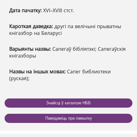
Дата пачатку:
XVІ–XVІІІ стст.
Кароткая даведка:
другі па велічыні прыватны
кнігазбор на Беларусі
Варыянты назвы:
Сапегаў бібліятэкі; Сапегаўскія
кнігазборы
Назвы на іншых мовах:
Сапег библиотеки
(руская);
Знайсці ў каталозе НББ
Паведаміць пра памылку