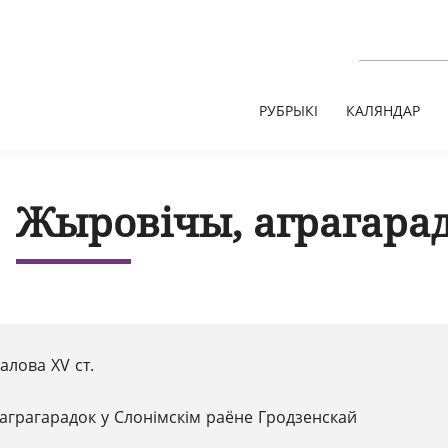
РУБРЫКІ
КАЛЯНДАР
Жыровічы, аграгара
палова XV ст.
аграгарадок у Слонімскім раёне Гродзенскай