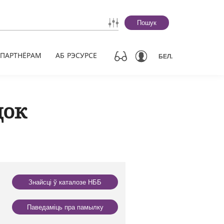
Пошук
ПАРТНЁРАМ
АБ РЭСУРСЕ
БЕЛ.
док
Знайсці ў каталозе НББ
Паведаміць пра памылку