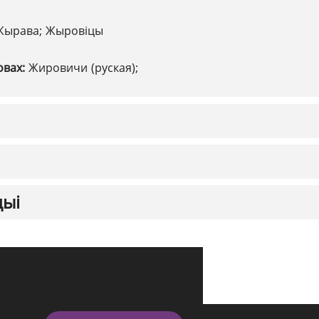
Жырава; Жыровіцы
овах:
Жировичи (руская);
цыі