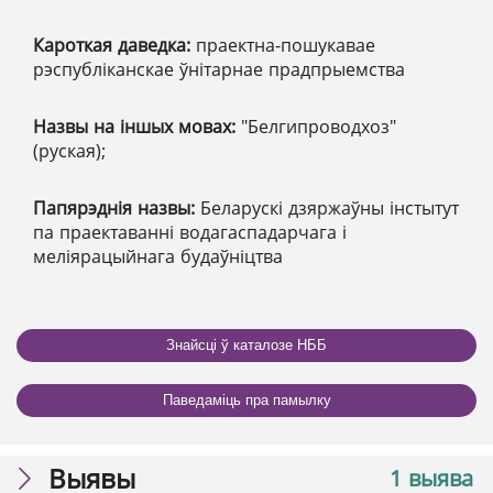
Кароткая даведка:
праектна-пошукавае
рэспублiканскае ўнiтарнае прадпрыемства
Назвы на іншых мовах:
"Белгипроводхоз"
(руская);
Папярэднія назвы:
Беларускі дзяржаўны інстытут
па праектаванні водагаспадарчага і
меліярацыйнага будаўніцтва
Знайсці ў каталозе НББ
Паведаміць пра памылку
Выявы
1 выява