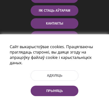
ЯК СТАЦЬ АЎТАРАМ
КАНТАКТЫ
ДАПАМОГА
Сайт выкарыстоўвае cookies. Працягваючы
праглядаць старонкі, вы даяце згоду на
апрацоўку файлаў cookie і карыстальніцкіх
даных.
АДХІЛІЦЬ
праспект Незалежнасці 116
г. Мiнск, Рэспубліка Беларусь, 220114
ПРЫНЯЦЬ
Тэл.: (+375 17) 368 37 37, Факс: (+375 17)
368 97 06
Эл. пошта: inbox@nlb.by