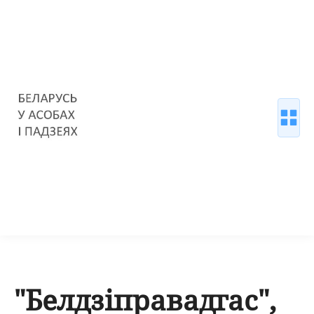
"Белдзіправадгас",