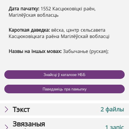
Дата пачатку:
1552 Касцюковіцкі раён,
Магілёўская вобласць
Кароткая даведка:
вёска, цэнтр сельсавета
Касцюковіцкага раёна Магілёўскай вобласці
Назвы на іншых мовах:
Забычанье (руская);
Знайсці ў каталозе НББ
Паведаміць пра памылку
Тэкст
2 файлы
Звязаныя
1 запіс