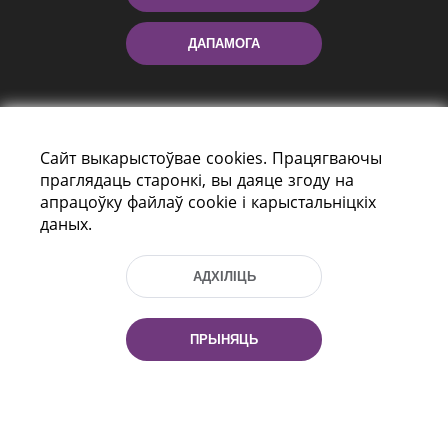
ДАПАМОГА
Сайт выкарыстоўвае cookies. Працягваючы
праглядаць старонкі, вы даяце згоду на
апрацоўку файлаў cookie і карыстальніцкіх
даных.
праспект Незалежнасці 116
г. Мiнск, Рэспубліка Беларусь, 220114
Тэл.: (+375 17) 368 37 37, Факс: (+375 17)
АДХІЛІЦЬ
368 97 06
Эл. пошта: inbox@nlb.by
ПРЫНЯЦЬ
Усе правы абаронены:
«Нацыянальная бібліятэка