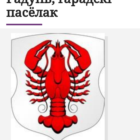
пасёлак