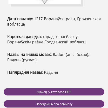
Дата пачатку:
1217 Воранаўскі раён, Гродзенская
вобласць
Кароткая даведка:
гарадскі пасёлак у
Воранаўскім раёне Гродзенскай вобласці
Назвы на іншых мовах:
Radun (англійская);
Радунь (руская);
Папярэднія назвы:
Радыня
Знайсці ў каталозе НББ
Паведаміць пра памылку