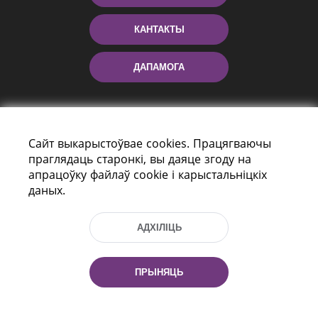
КАНТАКТЫ
ДАПАМОГА
Сайт выкарыстоўвае cookies. Працягваючы
праглядаць старонкі, вы даяце згоду на
апрацоўку файлаў cookie і карыстальніцкіх
даных.
праспект Незалежнасці 116
г. Мiнск, Рэспубліка Беларусь, 220114
АДХІЛІЦЬ
Тэл.: (+375 17) 368 37 37, Факс: (+375 17)
368 97 06
Эл. пошта: inbox@nlb.by
ПРЫНЯЦЬ