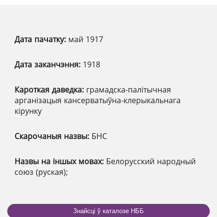
Дата пачатку:
май 1917
Дата заканчэння:
1918
Кароткая даведка:
грамадска-палітычная
арганізацыя кансерватыўна-клерыкальнага
кірунку
Скарочаныя назвы:
БНС
Назвы на іншых мовах:
Белорусский народный
союз (руская);
Знайсці ў каталозе НББ