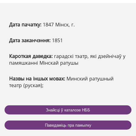
Дата пачатку:
1847 Мінск, г.
Дата заканчэння:
1851
Кароткая даведка:
гарадскі тэатр, які дзейнічаў у
памяшканні Мінскай ратушы
Назвы на іншых мовах:
Минский ратушный
театр (руская);
Знайсці ў каталозе НББ
Паведаміць пра памылку