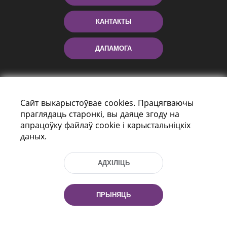
КАНТАКТЫ
ДАПАМОГА
Сайт выкарыстоўвае cookies. Працягваючы
праглядаць старонкі, вы даяце згоду на
апрацоўку файлаў cookie і карыстальніцкіх
даных.
праспект Незалежнасці 116
г. Мiнск, Рэспубліка Беларусь, 220114
АДХІЛІЦЬ
Тэл.: (+375 17) 368 37 37, Факс: (+375 17)
368 97 06
Эл. пошта: inbox@nlb.by
ПРЫНЯЦЬ