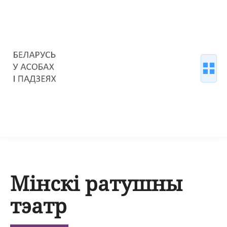
Мінскі ратушны
тэатр