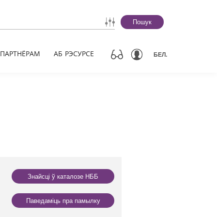
Пошук
ПАРТНЁРАМ
АБ РЭСУРСЕ
БЕЛ.
Знайсці ў каталозе НББ
Паведаміць пра памылку