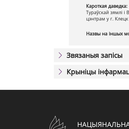
Кароткая даведка:
Тураўскай зямлі і В
цэнтрам у г. Клецк
Назвы на іншых м
Звязаныя запісы
Крыніцы інфарма