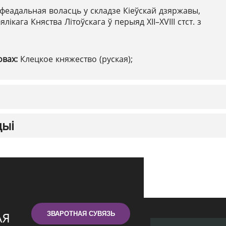
феадальная воласць у складзе Кіеўскай дзяржавы,
ялікага Княства Літоўскага ў перыяд XII–XVIII стст. з
овах:
Клецкое княжество (руская);
цыі
ЗВАРОТНАЯ СУВЯЗЬ