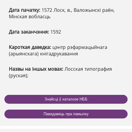
Дата пачатку:
1572 Лоск, в., Валожынскі раён,
Мінская вобласць
Дата заканчэння:
1592
Кароткая даведка:
цэнтр рэфармацыйнага
(арыянскага) кнігадрукавання
Назвы на іншых мовах:
Лосская типография
(руская);
Знайсці ў каталозе НББ
Паведаміць пра памылку