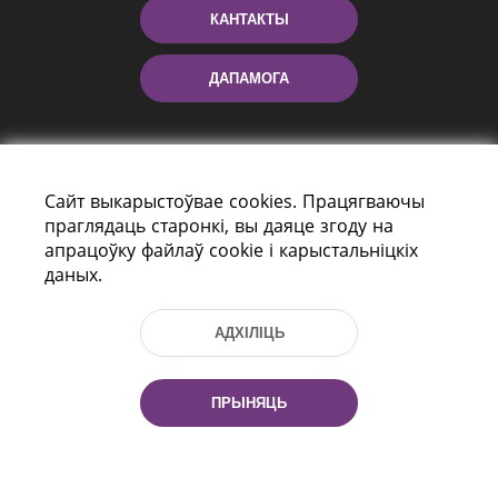
КАНТАКТЫ
ДАПАМОГА
Сайт выкарыстоўвае cookies. Працягваючы
праглядаць старонкі, вы даяце згоду на
апрацоўку файлаў cookie і карыстальніцкіх
даных.
праспект Незалежнасці 116
г. Мiнск, Рэспубліка Беларусь, 220114
АДХІЛІЦЬ
Тэл.: (+375 17) 368 37 37, Факс: (+375 17)
368 97 06
Эл. пошта: inbox@nlb.by
ПРЫНЯЦЬ
Усе правы абаронены: