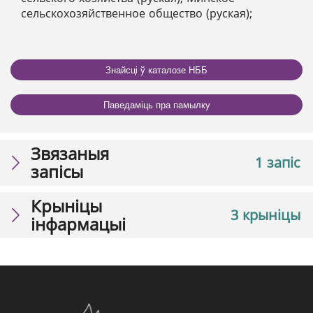
сельскохозяйственное общество (руская);
Знайсці ў каталозе НББ
Паведаміць пра памылку
Звязаныя
1 запіс
запісы
Крыніцы
3 крыніцы
інфармацыі