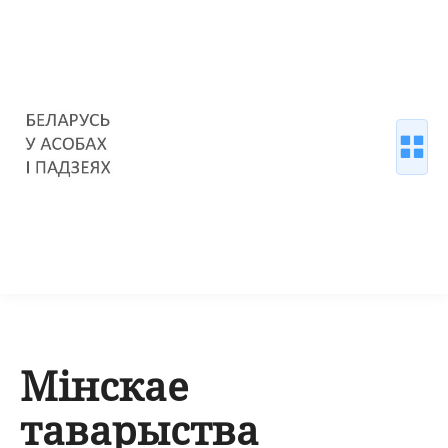
Мінскае
таварыства