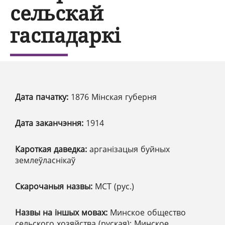
сельскай
гаспадаркі
Дата пачатку:
1876 Мінская губерня
Дата заканчэння:
1914
Кароткая даведка:
арганізацыя буйных
землеўласнікаў
Скарочаныя назвы:
МСТ (рус.)
Назвы на іншых мовах:
Минское общество
сельского хозяйства (руская); Минское