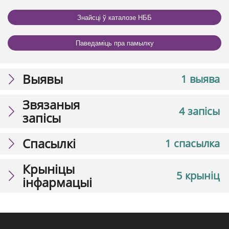
Знайсці ў каталозе НББ
Паведаміць пра памылку
Выявы
1 выява
Звязаныя
4 запісы
запісы
Спасылкі
1 спасылка
Крыніцы
5 крыніц
інфармацыі