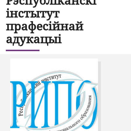
Рэспубліканскі
інстытут
прафесійнай
адукацыі