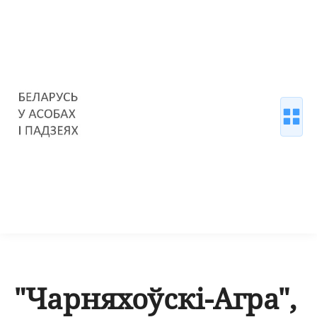
"Чарняхоўскі-Агра",