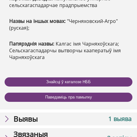
сельскагаспадарчае прадпрыемства
Назвы на іншых мовах:
"Черняховский-Агро"
(руская);
Папярэднія назвы:
Калгас імя Чарняхоўскага;
Сельскагаспадарчы вытворчы кааператыў імя
Чарняхоўскага
Знайсці ў каталозе НББ
Паведаміць пра памылку
Выявы
1 выява
Звязаныя