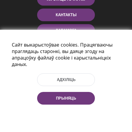
КАНТАКТЫ
ДАПАМОГА
Сайт выкарыстоўвае cookies. Працягваючы
праглядаць старонкі, вы даяце згоду на
апрацоўку файлаў cookie і карыстальніцкіх
даных.
АДХІЛІЦЬ
праспект Незалежнасці 116
г. Мiнск, Рэспубліка Беларусь, 220114
ПРЫНЯЦЬ
Тэл.: (+375 17) 368 37 37, Факс: (+375 17)
368 97 06
Эл. пошта: inbox@nlb.by