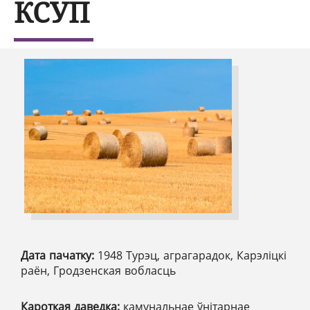
КСУП
Дата пачатку:
1948 Турэц, аграгарадок, Карэліцкі
раён, Гродзенская вобласць
Кароткая даведка:
камунальнае ўнітарнае