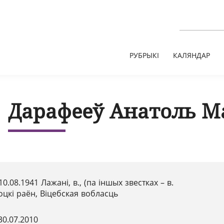
РУБРЫКІ
КАЛЯНДАР
Дарафееў Анатоль М
10.08.1941 Лажані, в., (па іншых звестках – в.
оцкі раён, Віцебская вобласць
30.07.2010