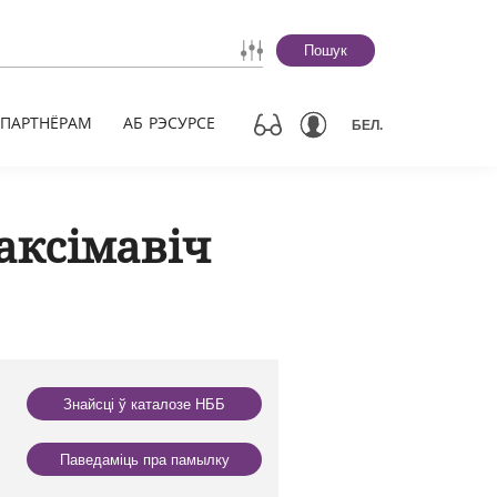
Пошук
ПАРТНЁРАМ
АБ РЭСУРСЕ
БЕЛ.
аксімавіч
Знайсці ў каталозе НББ
Паведаміць пра памылку