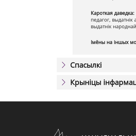
Кароткая даведка:
педагог, выдатнік
выдатнік народнай
Імёны на іншых м
Спасылкі
Крыніцы інфарма