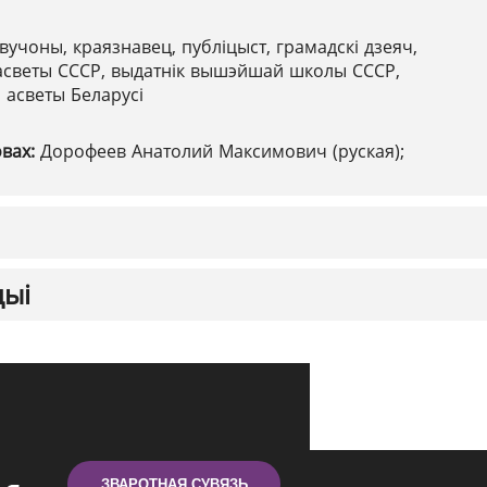
вучоны, краязнавец, публіцыст, грамадскі дзеяч,
 асветы СССР, выдатнік вышэйшай школы СССР,
 асветы Беларусі
овах:
Дорофеев Анатолий Максимович (руская);
цыі
ЗВАРОТНАЯ СУВЯЗЬ