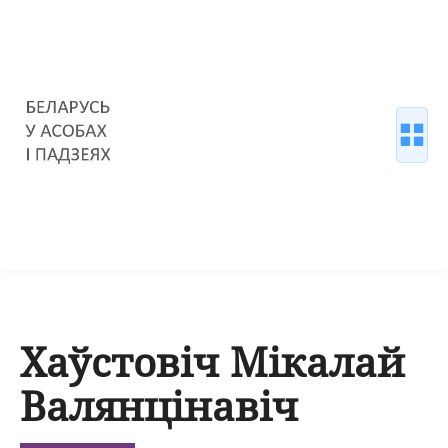
Хаўстовіч Мікалай
Валянцінавіч