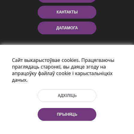
КАНТАКТЫ
ДАПАМОГА
Сайт выкарыстоўвае cookies. Працягваючы
праглядаць старонкі, вы даяце згоду на
апрацоўку файлаў cookie і карыстальніцкіх
даных.
праспект Незалежнасці 116
г. Мiнск, Рэспубліка Беларусь, 220114
АДХІЛІЦЬ
Тэл.: (+375 17) 368 37 37, Факс: (+375 17)
368 97 06
Эл. пошта: inbox@nlb.by
ПРЫНЯЦЬ