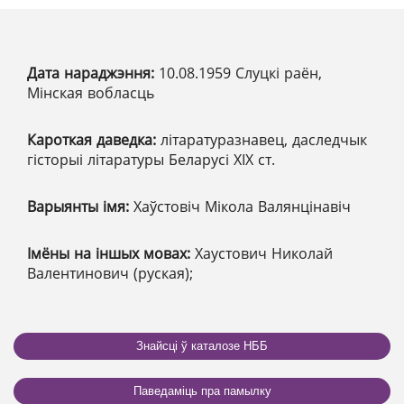
Дата нараджэння:
10.08.1959 Слуцкі раён,
Мінская вобласць
Кароткая даведка:
літаратуразнавец, даследчык
гісторыі літаратуры Беларусі ХІХ ст.
Варыянты імя:
Хаўстовіч Мікола Валянцінавіч
Імёны на іншых мовах:
Хаустович Николай
Валентинович (руская);
Знайсці ў каталозе НББ
Паведаміць пра памылку