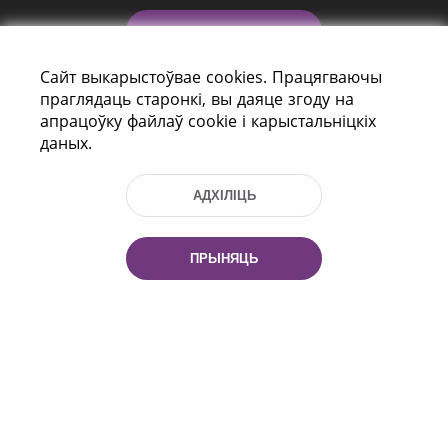
КАНТАКТЫ
Сайт выкарыстоўвае cookies. Працягваючы
ДАПАМОГА
праглядаць старонкі, вы даяце згоду на
апрацоўку файлаў cookie і карыстальніцкіх
даных.
АДХІЛІЦЬ
ПРЫНЯЦЬ
праспект Незалежнасці 116
г. Мiнск, Рэспубліка Беларусь, 220114
Тэл.: (+375 17) 368 37 37, Факс: (+375 17)
368 97 06
Эл. пошта: inbox@nlb.by