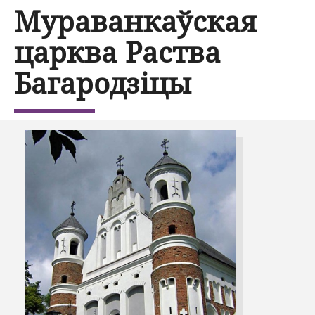
Мураванкаўская
царква Раства
Багародзіцы