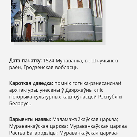
Дата пачатку:
1524 Мураванка, в., Шчучынскі
раён, Гродзенская вобласць
Кароткая даведка:
помнік готыка-рэнесанснай
архітэктуры, унесены ў Дзяржаўны спіс
гісторыка-культурных каштоўнасцей Рэспублікі
Беларусь
Варыянты назвы:
Маламажэйкаўская царква;
Мураванкаўская царква; Мураванкаўская царква
Раства Багародзіцы; Мураванкаўская царква-