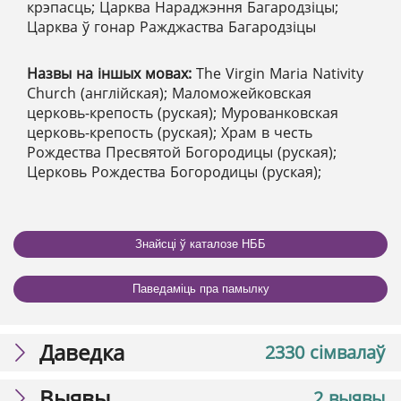
крэпасць; Царква Нараджэння Багародзіцы;
Царква ў гонар Ражджаства Багародзіцы
Назвы на іншых мовах:
The Virgin Maria Nativity
Church (англійская); Маломожейковская
церковь-крепость (руская); Мурованковская
церковь-крепость (руская); Храм в честь
Рождества Пресвятой Богородицы (руская);
Церковь Рождества Богородицы (руская);
Знайсці ў каталозе НББ
Паведаміць пра памылку
Даведка
2330 сімвалаў
Выявы
2 выявы