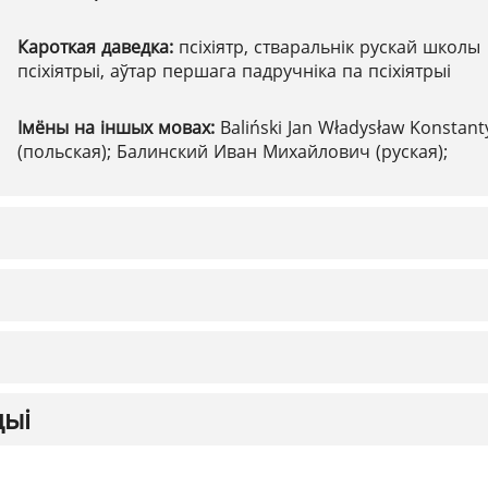
Кароткая даведка:
псіхіятр, стваральнік рускай школы
псіхіятрыі, аўтар першага падручніка па псіхіятрыі
Імёны на іншых мовах:
Baliński Jan Władysław Konstant
(польская); Балинский Иван Михайлович (руская);
цыі