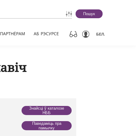
Пошук
ПАРТНЁРАМ
АБ РЭСУРСЕ
БЕЛ.
лавіч
Знайсці ў каталозе
НББ
Паведаміць пра
памылку