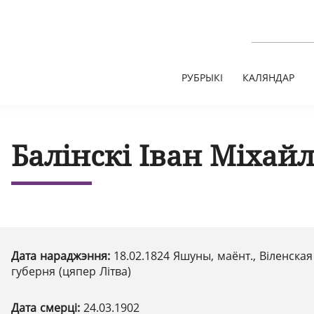
РУБРЫКІ
КАЛЯНДАР
Балінскі Іван Міхай
Дата нараджэння:
18.02.1824 Яшуны, маёнт., Віленская
губерня (цяпер Літва)
Дата смерці:
24.03.1902