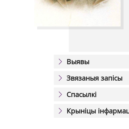
Выявы
Звязаныя запісы
Спасылкі
Крыніцы інфарма