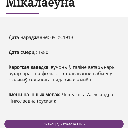
Мікалаеўна
Дата нараджэння:
09.05.1913
Дата смерці:
1980
Кароткая даведка:
вучоны ў галіне ветэрынарыі,
аўтар прац па фізіялогіі стрававання і абмену
рэчываў сельскагаспадарчых жывёл
Імёны на іншых мовах:
Чередкова Александра
Николаевна (руская);
Знайсці ў каталозе НББ