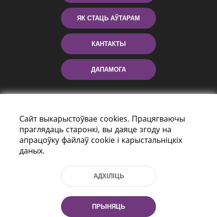
ЯК СТАЦЬ АЎТАРАМ
КАНТАКТЫ
ДАПАМОГА
Сайт выкарыстоўвае cookies. Працягваючы
праглядаць старонкі, вы даяце згоду на
апрацоўку файлаў cookie і карыстальніцкіх
даных.
праспект Незалежнасці 116
г. Мiнск, Рэспубліка Беларусь, 220114
АДХІЛІЦЬ
Тэл.: (+375 17) 368 37 37, Факс: (+375 17)
368 97 06
Эл. пошта: inbox@nlb.by
ПРЫНЯЦЬ