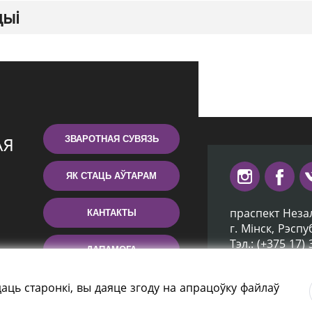
цыі
ЗВАРОТНАЯ СУВЯЗЬ
ЯК СТАЦЬ АЎТАРАМ
праспект Неза
КАНТАКТЫ
г. Мiнск, Рэсп
Тэл.: (+375 17)
ДАПАМОГА
Эл. пошта: inb
аць старонкі, вы даяце згоду на апрацоўку файлаў