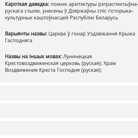
Кароткая даведка:
помнік архітэктуры рэтраспектыўна
рускага стылю, унесены ў Дзяржаўны спіс гісторыка–
культурных каштоўнасцей Рэспублікі Беларусь
Варыянты назвы:
Царква ў гонар Уздзвіжання Крыжа
Гасподняга
Назвы на іншых мовах:
Лунинецкая
Крестовоздвиженская церковь (руская); Храм
Воздвижения Креста Господня (руская);