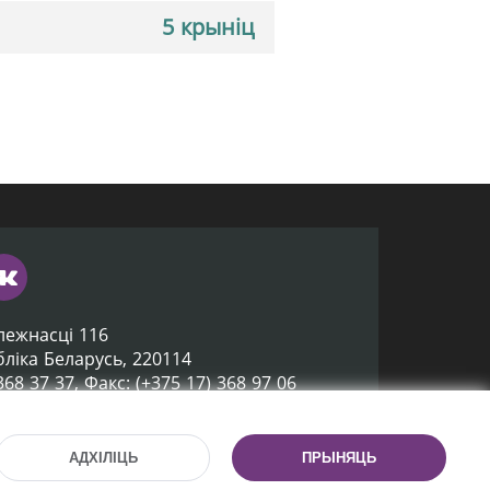
5 крыніц
лежнасці 116
убліка Беларусь, 220114
 368 37 37, Факс: (+375 17) 368 97 06
ox@nlb.by
АДХІЛІЦЬ
ПРЫНЯЦЬ
Распрацоўка сайта:
mrsoft.by