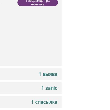
Паведаміць пра
-
памылку
1 выява
1 запіс
1 спасылка