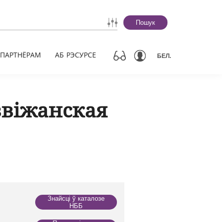
Пошук
ПАРТНЁРАМ
АБ РЭСУРСЕ
БЕЛ.
віжанская
Знайсці ў каталозе
НББ