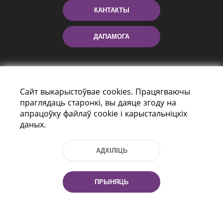
КАНТАКТЫ
ДАПАМОГА
Сайт выкарыстоўвае cookies. Працягваючы
праглядаць старонкі, вы даяце згоду на
апрацоўку файлаў cookie і карыстальніцкіх
даных.
праспект Незалежнасці 116
г. Мiнск, Рэспубліка Беларусь, 220114
АДХІЛІЦЬ
Тэл.: (+375 17) 368 37 37, Факс: (+375 17)
368 97 06
Эл. пошта: inbox@nlb.by
ПРЫНЯЦЬ
Усе правы абаронены: