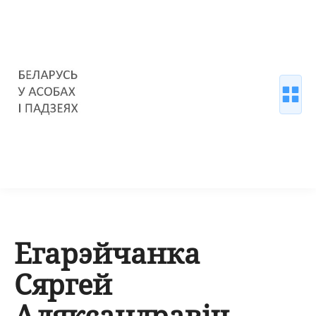
Егарэйчанка
Сяргей
Аляксандравіч