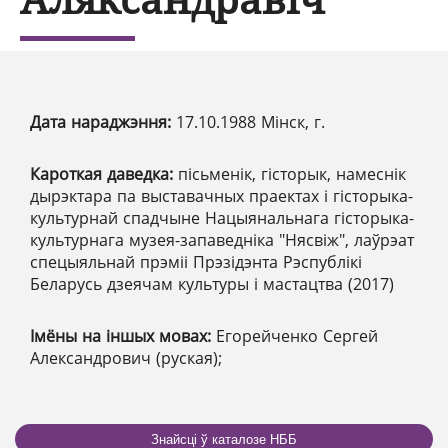
Дата нараджэння:
17.10.1988 Мінск, г.
Кароткая даведка:
пісьменік, гісторык, намеснік
дырэктара па выставачных праектах і гісторыка-
культурнай спадчыне Нацыянальнага гісторыка-
культурнага музея-запаведніка "Нясвіж", лаўрэат
спецыяльнай прэміі Прэзідэнта Рэспублікі
Беларусь дзеячам культуры i мастацтва (2017)
Імёны на іншых мовах:
Егорейченко Сергей
Александрович (руская);
Знайсці ў каталозе НББ