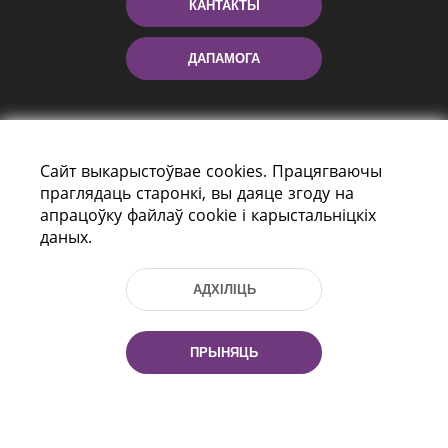
КАНТАКТЫ
ДАПАМОГА
Сайт выкарыстоўвае cookies. Працягваючы
праглядаць старонкі, вы даяце згоду на
апрацоўку файлаў cookie і карыстальніцкіх
даных.
праспект Незалежнасці 116
г. Мiнск, Рэспубліка Беларусь, 220114
АДХІЛІЦЬ
Тэл.: (+375 17) 368 37 37, Факс: (+375 17)
368 97 06
Эл. пошта: inbox@nlb.by
ПРЫНЯЦЬ
Усе правы абаронены: