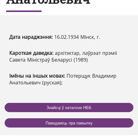
Дата нараджэння:
16.02.1934 Мінск, г.
Кароткая даведка:
архітэктар, лаўрэат прэміі
Савета Міністраў Беларусі (1989)
Імёны на іншых мовах:
Потерщук Владимир
Анатольевич (руская);
Знайсці ў каталозе НББ
Паведаміць пра памылку